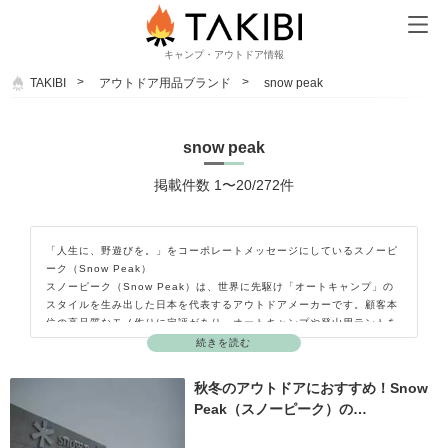
キャンプ・アウトドア情報
TAKIBI
アウトドア用品ブランド
snow peak
snow peak
掲載件数 1〜20/272件
「人生に、野遊びを。」をコーポレートメッセージにしているスノーピ
ーク（Snow Peak）
スノーピーク（Snow Peak）は、世界に先駆け「オートキャンプ」の
スタイルを生み出した日本を代表するアウトドアメーカーです。顧客本
位の高品質なモノ作りに定評があり、オートキャンプや登山用テントを
はじめ寝具やタープ、マグカップなどアウトドア用品や自然志向のライ
続きを読む
フスタイルの実現に適したアイテムを多数提案しています。「自らもユ
ーザーである」という立場で作られた高機能・高品質な製品たちは全て
秋冬のアウトドアにおすすめ！Snow
国内で生産されており、信頼できる安心・安全なブランドとして国内外
Peak（スノーピーク）の…
で高く支持されています。