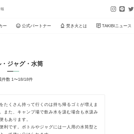
情報
カー
公式パートナー
焚き火とは
TAKIBIニュース
ル・ジャグ・水筒
件数 1〜18/18件
をたくさん持って行くのは持ち帰るゴミが増えま
。また、キャンプ場で飲み水を汲む場合も水汲み
便もあります。
便利です。ボトルやジャグには一人用の水筒型と