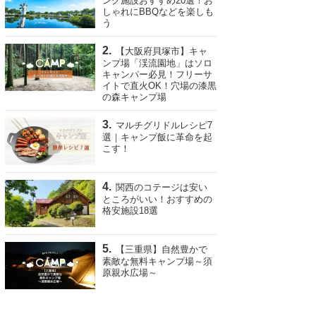
ング施設おすすめ20選！お
しゃれにBBQなどを楽しも
う
【大阪府貝塚市】キャ
ンプ場「渓流園地」はソロ
キャンパー必見！フリーサ
イトで直火OK！穴場の漆黒
の森キャンプ場
マルチグリドルレシピ7
選｜キャンプ飯に革命を起
こす！
関西のコテージは安い
ところがいい！おすすめの
格安施設18選
【三重県】自然豊かで
素敵な無料キャンプ場～須
原親水広場～