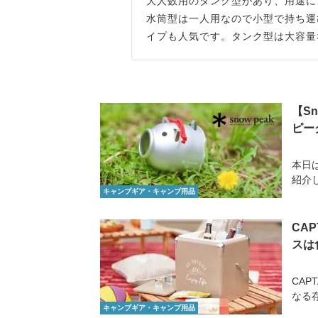
大人数用のタンク型があり、用途に
水筒型は一人用なので小型で持ち運
イプも人気です。タンク型は大容量
【S
ピー
本日は
紹介し
キャンプギア・キャンプ用品
CA
スは
CAP
なる
キャンプギア・キャンプ用品