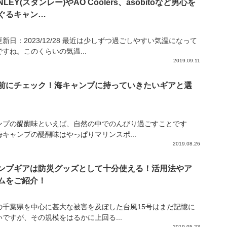
NLEY(スタンレー)やAO Coolers、asobitoなど男心を
ぐるキャン…
新日：2023/12/28 最近は少しずつ過ごしやすい気温になって
すね。このくらいの気温...
2019.09.11
前にチェック！海キャンプに持っていきたいギアと選
ンプの醍醐味といえば、自然の中でのんびり過ごすことです
海キャンプの醍醐味はやっぱりマリンスポ...
2019.08.26
ンプギアは防災グッズとして十分使える！活用法やア
ムをご紹介！
の千葉県を中心に甚大な被害を及ぼした台風15号はまだ記憶に
いですが、その規模をはるかに上回る...
2019.05.23