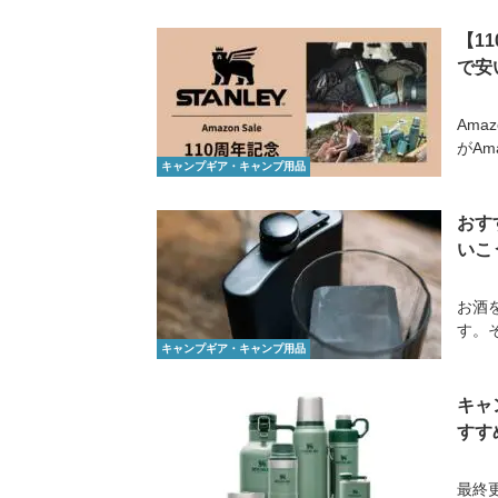
【1
で安
Ama
がAm
キャンプギア・キャンプ用品
おす
いこ
お酒
す。
キャンプギア・キャンプ用品
キャ
すす
最終更