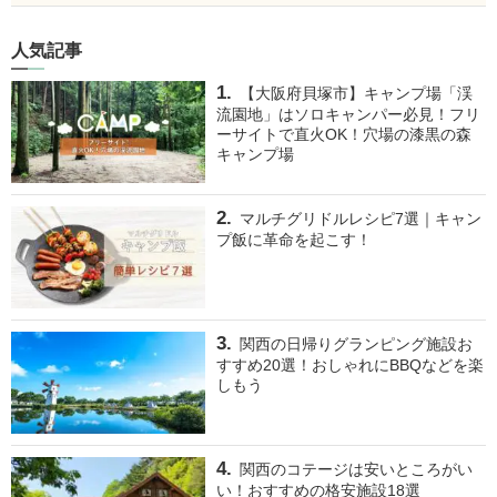
人気記事
【大阪府貝塚市】キャンプ場「渓
流園地」はソロキャンパー必見！フリ
ーサイトで直火OK！穴場の漆黒の森
キャンプ場
マルチグリドルレシピ7選｜キャン
プ飯に革命を起こす！
関西の日帰りグランピング施設お
すすめ20選！おしゃれにBBQなどを楽
しもう
関西のコテージは安いところがい
い！おすすめの格安施設18選