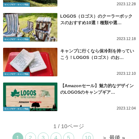
2023.12.28
キャンプギア・キャンプ用品
LOGOS（ロゴス）のクーラーボック
スのおすすめ10選！種類や選…
2023.12.18
キャンプギア・キャンプ用品
キャンプに行くなら保冷剤を持ってい
こう！LOGOS（ロゴス）のお…
2023.12.10
キャンプギア・キャンプ用品
【Amazonセール】魅力的なデザイン
のLOGOSのキャンプギア…
2023.12.04
キャンプギア・キャンプ用品
1 / 10ページ
1
2
3
4
5
...
10
...
＞
最後 »