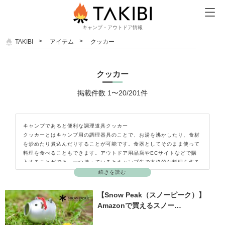
キャンプ・アウトドア情報
TAKIBI
アイテム
クッカー
クッカー
掲載件数 1〜20/201件
キャンプであると便利な調理道具クッカー
クッカーとはキャンプ用の調理器具のことで、お湯を沸かしたり、食材
を炒めたり煮込んだりすることが可能です。食器としてそのまま使って
料理を食べることもできます。アウトドア用品店やECサイトなどで購
入することができ、一つ持っているとキャンプ先で本格的な料理を作る
ことができとても便利です。アルミ製やチタン製、ステンレス製などの
続きを読む
素材があり、複数のサイズのお鍋がセットになっているもの、ストーブ
部分も付いているものなど様々な種類があります。
【Snow Peak（スノーピーク）】
Amazonで買えるスノー…