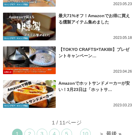
2023.05.23
キャンプギア・キャンプ用品
最大71%オフ！Amazonでお得に買え
る燻製アイテム集めました
2023.05.18
キャンプギア・キャンプ用品
【TOKYO CRAFTS×TAKIBI】プレゼ
ントキャンペーン…
2023.04.26
お知らせ
Amazonでホットサンドメーカーが安
い！3月23日は「ホットサ…
2023.03.23
キャンプギア・キャンプ用品
1 / 11ページ
1
2
3
4
5
...
10
...
＞
最後 »