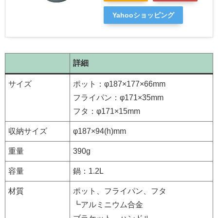
Yahooショッピング
詳細
サイズ
ポット：φ187×177×66mm
フライパン：φ171×35mm
フタ：φ171×15mm
収納サイズ
φ187×94(h)mm
重量
390g
容量
鍋：1.2L
材質
ポット、フライパン、フタ
┗アルミニウム合金