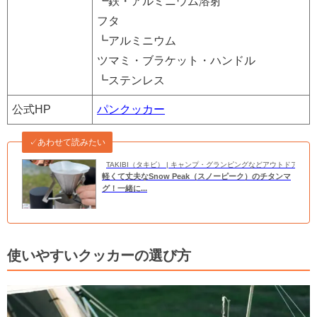
┗鉄・アルミニウム溶射
フタ
┗アルミニウム
ツマミ・ブラケット・ハンドル
┗ステンレス
公式HP
パンクッカー
✓あわせて読みたい
TAKIBI（タキビ） | キャンプ・グランピングなどアウトドアの
軽くて丈夫なSnow Peak（スノーピーク）のチタンマ
グ！一緒に...
使いやすいクッカーの選び方