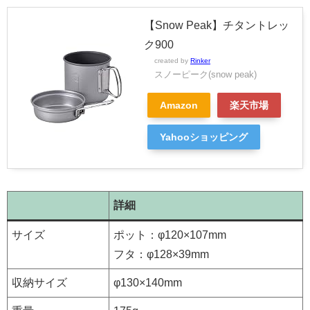
【Snow Peak】チタントレッ
ク900
created by
Rinker
スノーピーク(snow peak)
Amazon
楽天市場
Yahooショッピング
詳細
サイズ
ポット：φ120×107mm
フタ：φ128×39mm
収納サイズ
φ130×140mm