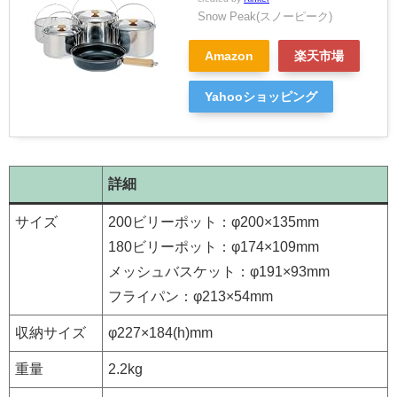
Snow Peak(スノーピーク)
Amazon
楽天市場
Yahooショッピング
詳細
サイズ
200ビリーポット：φ200×135mm
180ビリーポット：φ174×109mm
メッシュバスケット：φ191×93mm
フライパン：φ213×54mm
収納サイズ
φ227×184(h)mm
重量
2.2kg