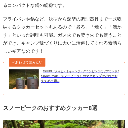
るコンパクトな鍋の総称です。
フライパンや鍋など、浅型から深型の調理器具まで一式収
納するクッカーセットもあるので「煮る」「焼く」「沸か
す」といった調理も可能。ガス火でも焚き火でも使うこと
ができ、キャンプ飯づくりに大いに活躍してくれる素晴ら
しいギアなのです！
✓あわせて読みたい
TAKIBI（タキビ） | キャンプ・グランピングなどアウトドアの
Snow Peak（スノーピーク）のマグカップはどれがお
すすめ？素...
スノーピークのおすすめクッカー8選