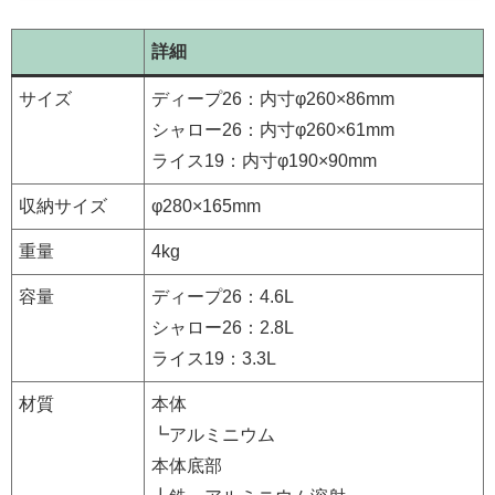
詳細
サイズ
ディープ26：内寸φ260×86mm
シャロー26：内寸φ260×61mm
ライス19：内寸φ190×90mm
収納サイズ
φ280×165mm
重量
4kg
容量
ディープ26：4.6L
シャロー26：2.8L
ライス19：3.3L
材質
本体
┗アルミニウム
本体底部