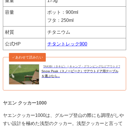
重量
175g
容量
ポット：900ml
フタ：250ml
材質
チタニウム
公式HP
チタントレック900
✓あわせて読みたい
TAKIBI（タキビ） | キャンプ・グランピングなどアウトドアの
Snow Peak（スノーピーク）でアウトドア用テーブル
を選ぶなら...
ヤエン クッカー1000
ヤエンクッカー1000は、グループ登山の際にも調理がしや
すい設計を極めた浅型のクッカー。浅型クッカーと言って