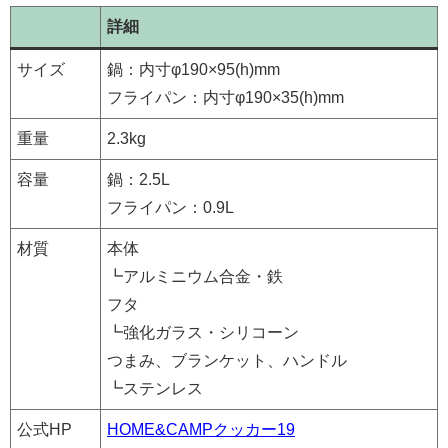
詳細
サイズ
鍋：内寸φ190×95(h)mm
フライパン：内寸φ190×35(h)mm
重量
2.3kg
容量
鍋：2.5L
フライパン：0.9L
材質
本体
┗アルミニウム合金・鉄
フタ
┗強化ガラス・シリコーン
つまみ、ブランケット、ハンドル
┗ステンレス
公式HP
HOME&CAMPクッカー19