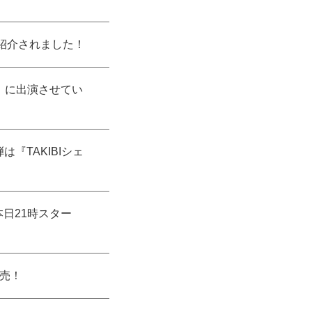
」で紹介されました！
ち』に出演させてい
『TAKIBIシェ
本日21時スター
販売！