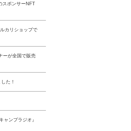
のスポンサーNFT
メルカリショップで
ーナーが全国で販売
ました！
BIキャンプラジオ』