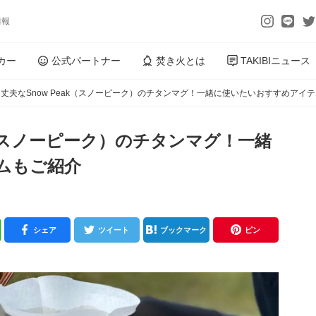
情報
カー
公式パートナー
焚き火とは
TAKIBIニュース
丈夫なSnow Peak（スノーピーク）のチタンマグ！一緒に使いたいおすすめアイ
k（スノーピーク）のチタンマグ！一緒
ムもご紹介
シェア
ツイート
ブックマーク
ピン