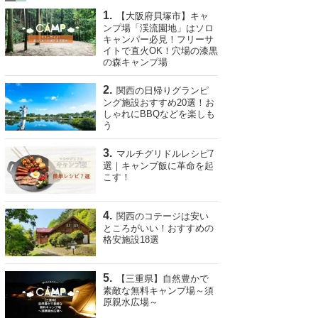
【大阪府貝塚市】キャ
ンプ場「渓流園地」はソロ
キャンパー必見！フリーサ
イトで直火OK！穴場の漆黒
の森キャンプ場
関西の日帰りグランピ
ング施設おすすめ20選！お
しゃれにBBQなどを楽しも
う
マルチグリドルレシピ7
選｜キャンプ飯に革命を起
こす！
関西のコテージは安い
ところがいい！おすすめの
格安施設18選
【三重県】自然豊かで
素敵な無料キャンプ場～須
原親水広場～