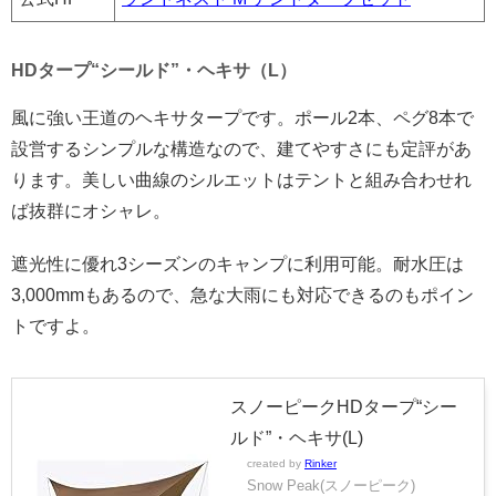
HDタープ“シールド”・ヘキサ（L）
風に強い王道のヘキサタープです。ポール2本、ペグ8本で
設営するシンプルな構造なので、建てやすさにも定評があ
ります。美しい曲線のシルエットはテントと組み合わせれ
ば抜群にオシャレ。
遮光性に優れ3シーズンのキャンプに利用可能。耐水圧は
3,000mmもあるので、急な大雨にも対応できるのもポイン
トですよ。
スノーピークHDタープ“シー
ルド”・ヘキサ(L)
created by
Rinker
Snow Peak(スノーピーク)