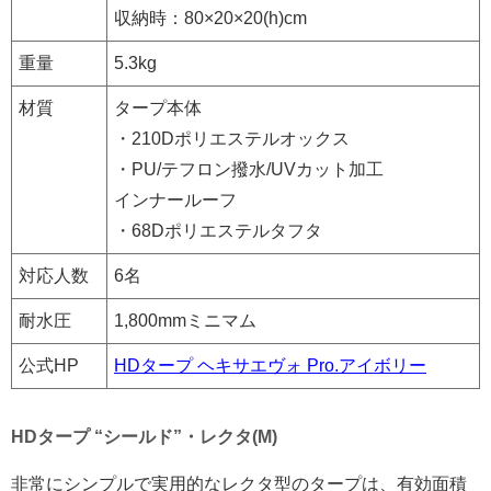
収納時：80×20×20(h)cm
重量
5.3kg
材質
タープ本体
・210Dポリエステルオックス
・PU/テフロン撥水/UVカット加工
インナールーフ
・68Dポリエステルタフタ
対応人数
6名
耐水圧
1,800mmミニマム
公式HP
HDタープ ヘキサエヴォ Pro.アイボリー
HDタープ “シールド”・レクタ(M)
非常にシンプルで実用的なレクタ型のタープは、有効面積