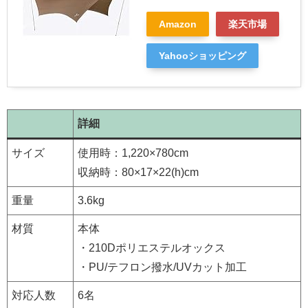
Amazon
楽天市場
Yahooショッピング
詳細
サイズ
使用時：1,220×780cm
収納時：80×17×22(h)cm
重量
3.6kg
材質
本体
・210Dポリエステルオックス
・PU/テフロン撥水/UVカット加工
対応人数
6名