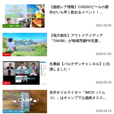
【超絶レア情報】COEDOビールの新
作がいち早く飲めるイベント！…
2021.03.30
キャンプ場紹介【関東】
【地方創生】アウトドアメディア
「TAKIBI」が地域浮揚PR支援…
2020.07.04
お知らせ
生番組【パルチザンチャンネル】に出
演しました！
2020.05.29
お知らせ
名作オイルライター「IMCO（イム
コ）」はキャンプでも超絶オスス…
2020.04.13
キャンプギア・キャンプ用品