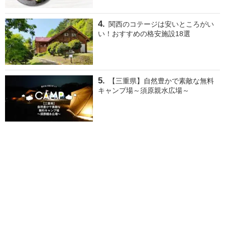
関西のコテージは安いところがい
い！おすすめの格安施設18選
【三重県】自然豊かで素敵な無料
キャンプ場～須原親水広場～