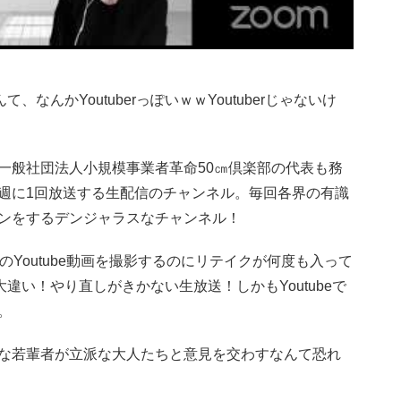
、なんかYoutuberっぽいｗｗYoutuberじゃないけ
一般社団法人小規模事業者革命50㎝倶楽部の代表も務
週に1回放送する生配信のチャンネル。毎回各界の有識
ンをするデンジャラスなチャンネル！
Youtube動画を撮影するのにリテイクが何度も入って
大違い！やり直しがきかない生放送！しかもYoutubeで
。
な若輩者が立派な大人たちと意見を交わすなんて恐れ