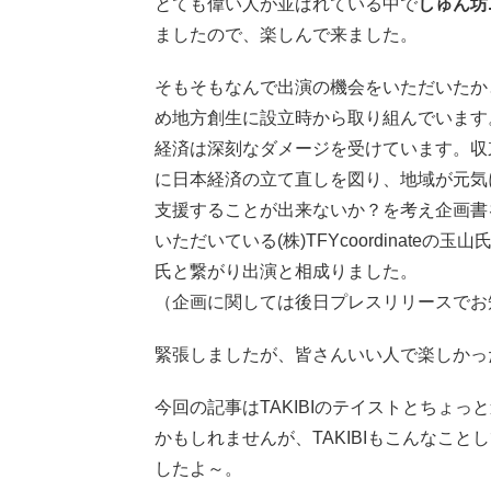
とても偉い人が並ばれている中で
しゅん坊
ましたので、楽しんで来ました。
そもそもなんで出演の機会をいただいたかと
め地方創生に設立時から取り組んでいます
経済は深刻なダメージを受けています。収
に日本経済の立て直しを図り、地域が元気に
支援することが出来ないか？を考え企画書を
いただいている(株)TFYcoordinat
氏と繋がり出演と相成りました。
（企画に関しては後日プレスリリースでお
緊張しましたが、皆さんいい人で楽しかっ
今回の記事はTAKIBIのテイストとちょ
かもしれませんが、TAKIBIもこんなこ
したよ～。