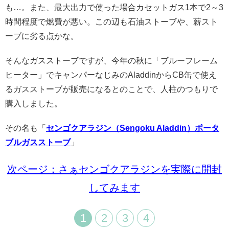
も…。
また、最大出力で使った場合カセットガス1本で2～3
時間程度で燃費が悪い。この辺も石油ストーブや、薪スト
ーブに劣る点かな。
そんなガスストーブですが、今年の秋に「ブルーフレーム
ヒーター」でキャンパーなじみのAladdinからCB缶で使え
るガスストーブが販売になるとのことで、人柱のつもりで
購入しました。
その名も「
センゴクアラジン（Sengoku Aladdin）ポータ
ブルガスストーブ
」
次ページ：さぁセンゴクアラジンを実際に開封
してみます
1
2
3
4