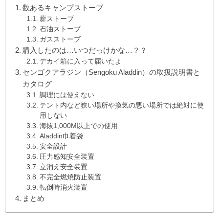
数あるキャンプストーブ
薪ストーブ
石油ストーブ
ガスストーブ
購入したのは…いつだっけかな…？？
デカイ箱に入って届いたよ
センゴクアラジン（Sengoku Aladdin）の取扱説明書と
カタログ
調理には使えない
テント内など狭い場所や換気の悪い場所では絶対に使
用しない
海抜1,000M以上での使用
Aladdin巾着袋
安全設計
圧力感知安全装置
立消え安全装置
不完全燃焼防止装置
転倒時消火装置
まとめ