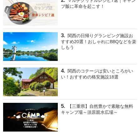
マルチグリドルレシピ7選｜キャン
プ飯に革命を起こす！
関西の日帰りグランピング施設お
すすめ20選！おしゃれにBBQなどを楽
しもう
関西のコテージは安いところがい
い！おすすめの格安施設18選
【三重県】自然豊かで素敵な無料
キャンプ場～須原親水広場～