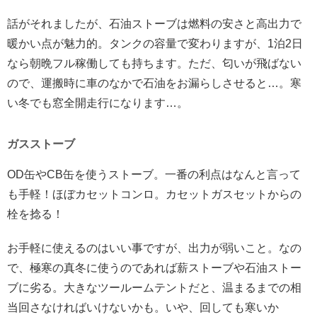
話がそれましたが、石油ストーブは燃料の安さと高出力で
暖かい点が魅力的。タンクの容量で変わりますが、1泊2日
なら朝晩フル稼働しても持ちます。ただ、匂いが飛ばない
ので、
運搬時に車のなかで石油をお漏らしさせると…。寒
い冬でも窓全開走行になります…。
ガスストーブ
OD缶やCB缶を使うストーブ。一番の利点はなんと言って
も手軽！ほぼカセットコンロ。カセットガスセットからの
栓を捻る！
お手軽に使えるのはいい事ですが、出力が弱いこと。なの
で、極寒の真冬に使うのであれば薪ストーブや石油ストー
ブに劣る。大きなツールームテントだと、温まるまでの相
当回さなければいけないかも。いや、回しても寒いか