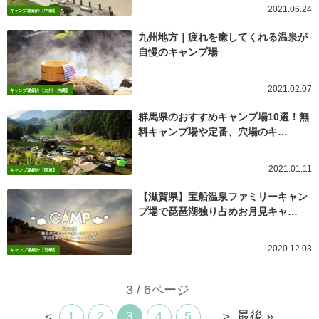
2021.06.24
キャンプ場紹介【中部】
九州地方｜疲れを癒してくれる温泉が
自慢のキャンプ場
2021.02.07
キャンプ場紹介【九州・沖縄】
群馬県のおすすめキャンプ場10選！無
料キャンプ場や定番、穴場のキ…
2021.01.11
キャンプ場紹介【関東】
【滋賀県】宝船温泉ファミリーキャン
プ場で琵琶湖独り占めお月見キャ…
2020.12.03
キャンプ場紹介【近畿】
3 / 6ページ
＜
1
2
3
4
5
...
＞
最後 »