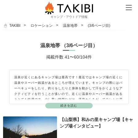
キャンプ・アウトドア情報
TAKIBI
ロケーション
温泉地帯
(3/6ページ目)
温泉地帯 （3/6ページ目）
掲載件数 41〜60/104件
温泉が近くにあるキャンプ場は最高です！最近ではキャンプ場の近くに
温泉やスーパー銭湯があるところが増えています。キャンプの際にはバ
ーベキューをしたり、釣りをしたりと身体を動かして汗をかくようなア
クティビティを行うことが多いので、近くに温泉やスーパー銭湯がある
ととても快適です。少し寒い時期などは、温泉からあがってテントに戻
る際に湯冷めしてしまうこともありますので、風邪をひかないように注
続きを読む
意しましょう。暑い時期に虫よけスプレーなどしている場合はお湯で流
されてしまうので、寝る前にスプレーするのも忘れずに。
【山梨県】和みの里キャンプ場【キャ
ンプ場インタビュー】