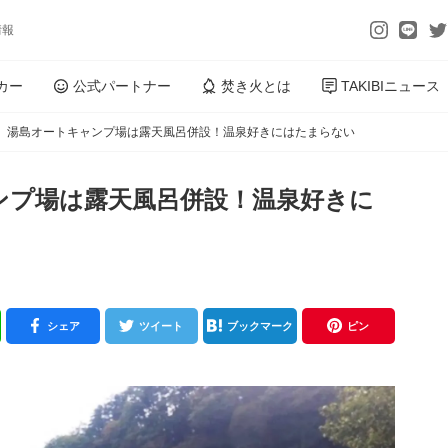
情報
カー
公式パートナー
焚き火とは
TAKIBIニュース
】湯島オートキャンプ場は露天風呂併設！温泉好きにはたまらない
ンプ場は露天風呂併設！温泉好きに
シェア
ツイート
ブックマーク
ピン