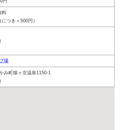
00円
無料
につき＋500円）
）
プ場
み町猿ヶ京温泉1150-1
）