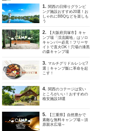
関西の日帰りグランピ
ング施設おすすめ20選！お
しゃれにBBQなどを楽しも
う
【大阪府貝塚市】キャ
ンプ場「渓流園地」はソロ
キャンパー必見！フリーサ
イトで直火OK！穴場の漆黒
の森キャンプ場
マルチグリドルレシピ7
選｜キャンプ飯に革命を起
こす！
関西のコテージは安い
ところがいい！おすすめの
格安施設18選
【三重県】自然豊かで
素敵な無料キャンプ場～須
原親水広場～