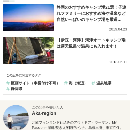
静岡のおすすめキャンプ場21選！子連
れファミリーにおすすめ海や温泉など
自然いっぱいのキャンプ場を厳選…
2019.04.23
【伊豆・河津】河津オートキャンプ場
は露天風呂で温泉にも入れます！
2018.06.11
この記事に関連するタグ
区画サイト（車横付け不可）
海（海辺）
温泉地帯
静岡県
この記事を書いた人
Aka-region
北欧フィンランド仕込みのアウトドア・ウーマン。My
Passion= 湖畔/焚き火/料理/サウナ。島根出身、東京在住。