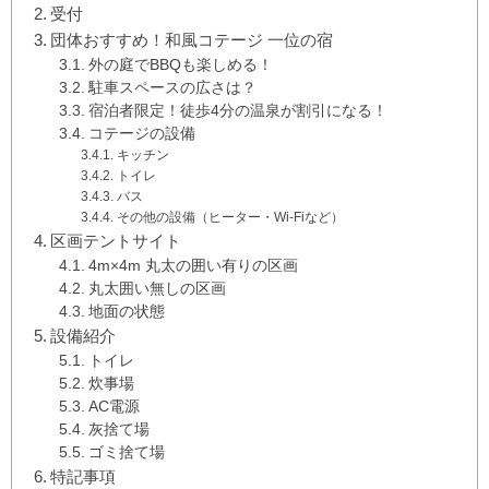
受付
団体おすすめ！和風コテージ 一位の宿
外の庭でBBQも楽しめる！
駐車スペースの広さは？
宿泊者限定！徒歩4分の温泉が割引になる！
コテージの設備
キッチン
トイレ
バス
その他の設備（ヒーター・Wi-Fiなど）
区画テントサイト
4m×4m 丸太の囲い有りの区画
丸太囲い無しの区画
地面の状態
設備紹介
トイレ
炊事場
AC電源
灰捨て場
ゴミ捨て場
特記事項