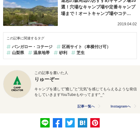
道志の森周辺のおすすめキャンプ場10
選！穴場なキャンプ場や定番キャンプ
場まで！オートキャンプ場やコテ…
2019.04.02
この記事に関連するタグ
バンガロー・コテージ
区画サイト（車横付け可）
山梨県
温泉地帯
砂利
芝生
この記事を書いた人
りゅーぞー
キャンプを通して"癒し"と"元気"を感じてもらえるような発信
をしていきますYouTubeもやってます^_^
記事一覧へ
Instagramへ