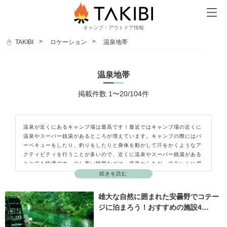
キャンプ・アウトドア情報
TAKIBI
ロケーション
温泉地帯
温泉地帯
掲載件数 1〜20/104件
温泉が近くにあるキャンプ場は最高です！最近ではキャンプ場の近くに
温泉やスーパー銭湯があるところが増えています。キャンプの際にはバ
ーベキューをしたり、釣りをしたりと身体を動かして汗をかくようなア
クティビティを行うことが多いので、近くに温泉やスーパー銭湯がある
ととても快適です。少し寒い時期などは、温泉からあがってテントに戻
る際に湯冷めしてしまうこともありますので、風邪をひかないように注
続きを読む
意しましょう。暑い時期に虫よけスプレーなどしている場合はお湯で流
されてしまうので、寝る前にスプレーするのも忘れずに。
雄大な自然に囲まれた安曇野でコテー
ジに泊まろう！おすすめの施設4…