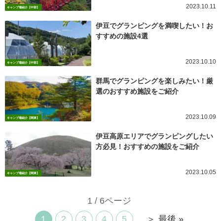
2023.10.11
キャンプ場紹介【中部】
伊豆でグランピングを満喫したい！お
すすめの施設4選
2023.10.10
キャンプ場紹介【中部】
群馬でグランピングを楽しみたい！厳
選のおすすめ施設をご紹介
2023.10.09
キャンプ場紹介【関東】
伊豆高原エリアでグランピングしたい
方必見！おすすめの施設をご紹介
2023.10.05
キャンプ場紹介【関東】
1 / 6ページ
1
2
3
4
5
...
＞
最後 »