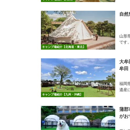
自然
山形
です。
キャンプ場紹介【北海道・東北】
大牟田
牟田
福岡
遺産
キャンプ場紹介【九州・沖縄】
蒲郡
がお