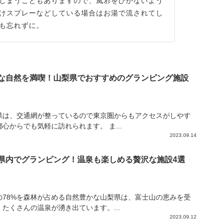
しまうこともありますので、風邪をひかないよう
けスプレーなどしている場合はお湯で流されてし
も忘れずに。
な自然を満喫！山梨県でおすすめのグランピング施設
県は、交通網が整っているので東京圏からもアクセスがしやす
心からでも気軽に訪れられます。 ま...
2023.09.14
県内でグランピング！温泉も楽しめる贅沢な施設4選
の78%を森林が占める自然豊かな山梨県は、富士山の恵みを受
、たくさんの温泉が湧き出ています。...
2023.09.12