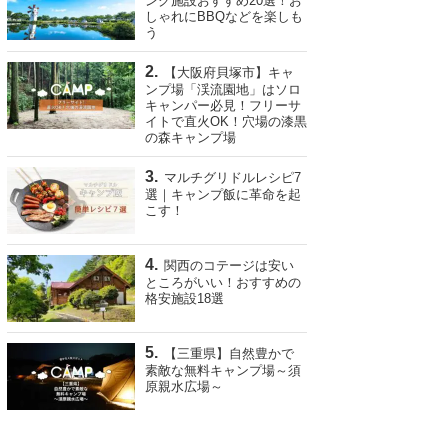
ング施設おすすめ20選！お
しゃれにBBQなどを楽しも
う
【大阪府貝塚市】キャ
ンプ場「渓流園地」はソロ
キャンパー必見！フリーサ
イトで直火OK！穴場の漆黒
の森キャンプ場
マルチグリドルレシピ7
選｜キャンプ飯に革命を起
こす！
関西のコテージは安い
ところがいい！おすすめの
格安施設18選
【三重県】自然豊かで
素敵な無料キャンプ場～須
原親水広場～