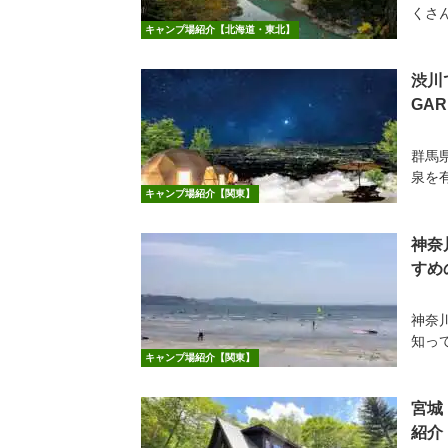
くさん
キャンプ場紹介【北海道・東北】
渋川
GA
群馬
泉を
キャンプ場紹介【関東】
神奈
すめ
神奈
知って
キャンプ場紹介【関東】
宮城
紹介