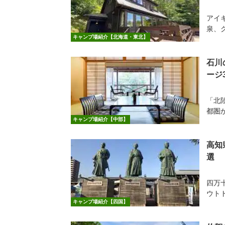
アイ
泉、
キャンプ場紹介【北海道・東北】
石川
ージ
「北
都圏
キャンプ場紹介【中部】
高知
選
四万
ウト
キャンプ場紹介【四国】