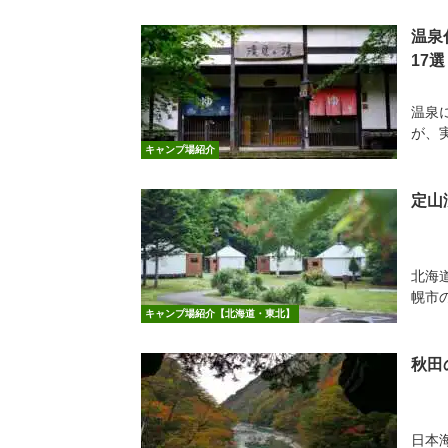
温泉
17選
温泉
が、
キャンプ場紹介
定山
北海
幌市
キャンプ場紹介【北海道・東北】
秋田
日本