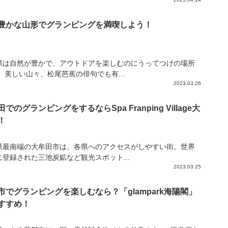
豊かな山形でグランピングを満喫しよう！
県は自然が豊かで、アウトドアを楽しむのにうってつけの場所
 美しい山々、松尾芭蕉の俳句でも有...
2023.03.26
でのグランピングをするならSpa Franping Village大
！
県最南端の大牟田市は、各県へのアクセスがしやすい街。世界
に登録された三池炭鉱など観光スポット...
2023.03.25
市でグランピングを楽しむなら？「glampark海陽閣」
すすめ！