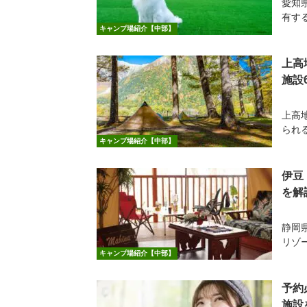
愛知
有する
キャンプ場紹介【中部】
上高
施設
上高
られ
キャンプ場紹介【中部】
伊豆
を解
静岡
リゾ
キャンプ場紹介【中部】
予約
施設