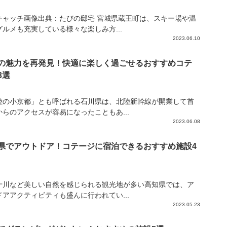
キャッチ画像出典：たびの邸宅 宮城県蔵王町は、スキー場や温
グルメも充実している様々な楽しみ方...
2023.06.10
の魅力を再発見！快適に楽しく過ごせるおすすめコテ
3選
陸の小京都」とも呼ばれる石川県は、北陸新幹線が開業して首
からのアクセスが容易になったこともあ...
2023.06.08
県でアウトドア！コテージに宿泊できるおすすめ施設4
十川など美しい自然を感じられる観光地が多い高知県では、ア
ドアアクティビティも盛んに行われてい...
2023.05.23