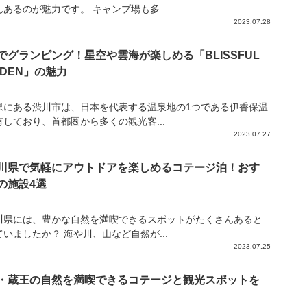
あるのが魅力です。 キャンプ場も多...
2023.07.28
でグランピング！星空や雲海が楽しめる「BLISSFUL
RDEN」の魅力
県にある渋川市は、日本を代表する温泉地の1つである伊香保温
有しており、首都圏から多くの観光客...
2023.07.27
川県で気軽にアウトドアを楽しめるコテージ泊！おす
の施設4選
川県には、豊かな自然を満喫できるスポットがたくさんあると
いましたか？ 海や川、山など自然が...
2023.07.25
・蔵王の自然を満喫できるコテージと観光スポットを