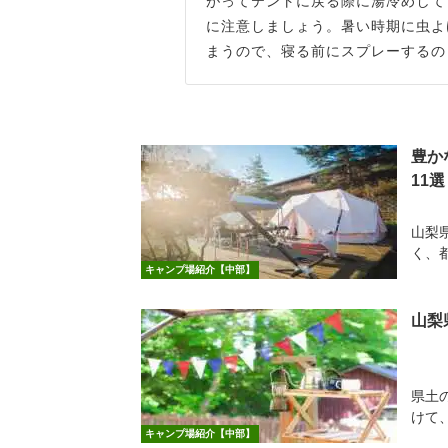
がってテントに戻る際に湯冷めして
に注意しましょう。暑い時期に虫よ
まうので、寝る前にスプレーするの
豊か
11選
山梨
く、都
キャンプ場紹介【中部】
山梨
県土
けて
キャンプ場紹介【中部】