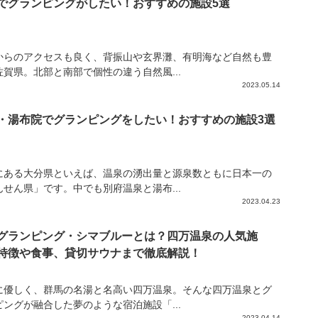
でグランピングがしたい！おすすめの施設5選
からのアクセスも良く、背振山や玄界灘、有明海など自然も豊
佐賀県。北部と南部で個性の違う自然風...
2023.05.14
・湯布院でグランピングをしたい！おすすめの施設3選
にある大分県といえば、温泉の湧出量と源泉数ともに日本一の
んせん県」です。中でも別府温泉と湯布...
2023.04.23
グランピング・シマブルーとは？四万温泉の人気施
特徴や食事、貸切サウナまで徹底解説！
に優しく、群馬の名湯と名高い四万温泉。そんな四万温泉とグ
ピングが融合した夢のような宿泊施設「...
2023.04.14