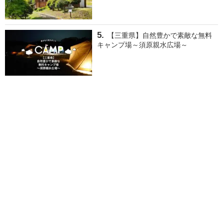
【三重県】自然豊かで素敵な無料
キャンプ場～須原親水広場～