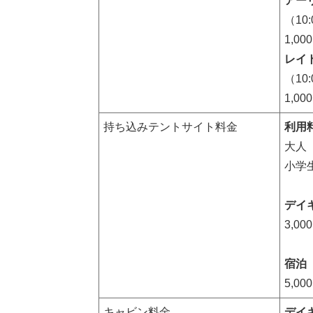
アー
（10:
1,00
レイ
（10
1,00
持ち込みテントサイト料金
利用
大人（
小学
デイ
3,00
宿泊
5,00
キャビン料金
デイ