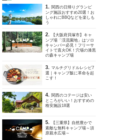
関西の日帰りグランピ
ング施設おすすめ20選！お
しゃれにBBQなどを楽しも
う
【大阪府貝塚市】キャ
ンプ場「渓流園地」はソロ
キャンパー必見！フリーサ
イトで直火OK！穴場の漆黒
の森キャンプ場
マルチグリドルレシピ7
選｜キャンプ飯に革命を起
こす！
関西のコテージは安い
ところがいい！おすすめの
格安施設18選
【三重県】自然豊かで
素敵な無料キャンプ場～須
原親水広場～