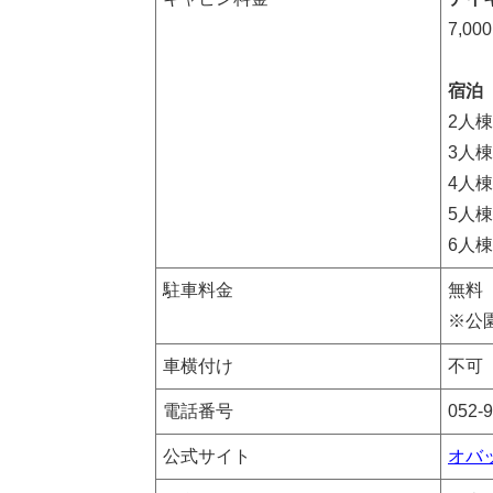
7,00
宿泊
2人棟
3人棟
4人棟
5人棟
6人棟
駐車料金
無料
※公
車横付け
不可
電話番号
052-
公式サイト
オバ