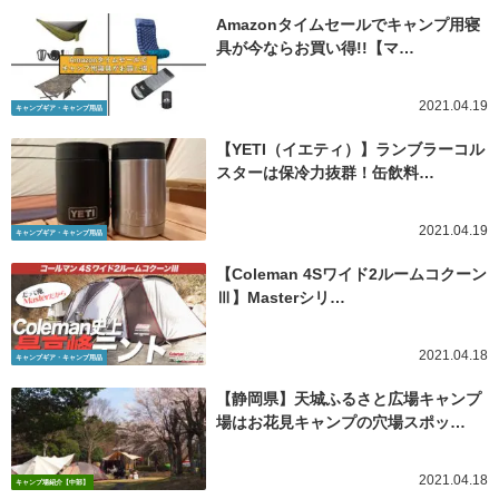
Amazonタイムセールでキャンプ用寝
具が今ならお買い得!!【マ…
2021.04.19
キャンプギア・キャンプ用品
【YETI（イエティ）】ランブラーコル
スターは保冷力抜群！缶飲料…
2021.04.19
キャンプギア・キャンプ用品
【Coleman 4Sワイド2ルームコクーン
Ⅲ】Masterシリ…
2021.04.18
キャンプギア・キャンプ用品
【静岡県】天城ふるさと広場キャンプ
場はお花見キャンプの穴場スポッ…
2021.04.18
キャンプ場紹介【中部】