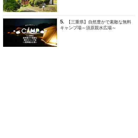
【三重県】自然豊かで素敵な無料
キャンプ場～須原親水広場～