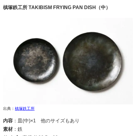
槙塚鉄工所 TAKIBISM FRYING PAN DISH（中）
出典：
槙塚鉄工所
内容
：皿(中)×1 他のサイズもあり
素材
：鉄