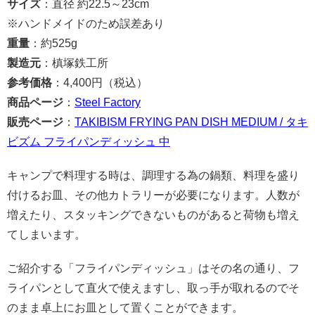
サイズ
：直径 約22.5～23cm
※ハンドメイドのため誤差あり
重量
：約525g
製造元
：槙塚鉄工所
参考価格
：4,400円（税込）
商品ページ
：
Steel Factory
販売ページ
：
TAKIBISM FRYING PAN DISH MEDIUM / タキ
ビズム フライパンディッシュ 中
キャンプで料理する時は、調理する為の鍋類、料理を盛り
付けるお皿、その他カトラリーが必要になります。人数が
増えたり、スタッキングできないものがあると荷物も増え
てしまいます。
ご紹介する「フライパンディッシュ」はその名の通り、フ
ライパンとして直火で使えますし、取っ手が取れるのでそ
のまま卓上にお皿として置くことができます。