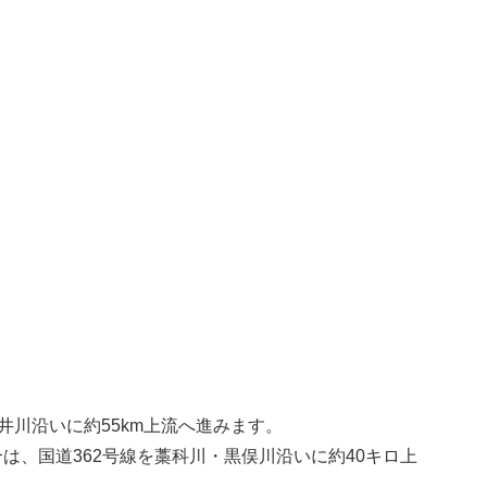
井川沿いに約55km上流へ進みます。
合は、国道362号線を藁科川・黒俣川沿いに約40キロ上