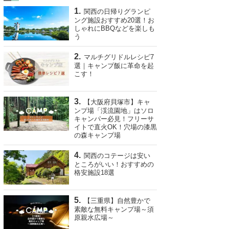
関西の日帰りグランピ
ング施設おすすめ20選！お
しゃれにBBQなどを楽しも
う
マルチグリドルレシピ7
選｜キャンプ飯に革命を起
こす！
【大阪府貝塚市】キャ
ンプ場「渓流園地」はソロ
キャンパー必見！フリーサ
イトで直火OK！穴場の漆黒
の森キャンプ場
関西のコテージは安い
ところがいい！おすすめの
格安施設18選
【三重県】自然豊かで
素敵な無料キャンプ場～須
原親水広場～