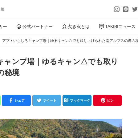
情報
カー
公式パートナー
焚き火とは
TAKIBIニュース
】アプトいちしろキャンプ場｜ゆるキャン△でも取り上げられた南アルプスの麓の
キャンプ場｜ゆるキャン△でも取り
の秘境
シェア
ツイート
ブックマーク
ピン