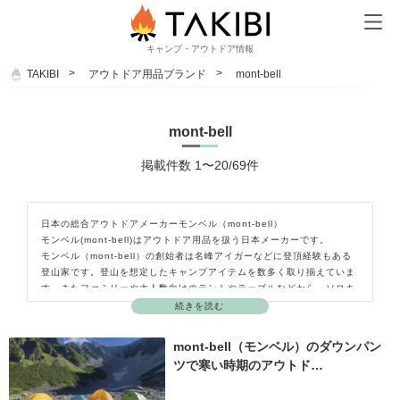
キャンプ・アウトドア情報
TAKIBI
アウトドア用品ブランド
mont-bell
mont-bell
掲載件数 1〜20/69件
日本の総合アウトドアメーカーモンベル（mont-bell）
モンベル(mont-bell)はアウトドア用品を扱う日本メーカーです。
モンベル（mont-bell）の創始者は名峰アイガーなどに登頂経験もある
登山家です。登山を想定したキャンプアイテムを数多く取り揃えていま
す。またファミリーや大人数向けのテントやテーブルなどから、ソロキ
ャンプ向けの本格的なテントまで幅広く商品を取り扱っています。シュ
続きを読む
ラフ（寝袋）の性能も高く寒い夜も快適に過ごせます。
mont-bell（モンベル）のダウンパン
ツで寒い時期のアウトド…