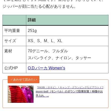
ジッパーが顔に当たる心配がありません。
詳細
平均重量
251g
サイズ
XS、S、M、L、XL
素材
70デニール、フルダル
スパンライク、ナイロン、タッサー
公式HP
O.D.パーカ Women’s
✓あわせて読みたい
TAKIBI（タキビ） | キャンプ・グランピングなどアウトドアの
mont-bell（モンベル）のダウンで防寒対策！特徴やお
手入れ、...