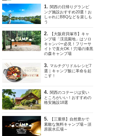
関西の日帰りグランピ
ング施設おすすめ20選！お
しゃれにBBQなどを楽しも
う
【大阪府貝塚市】キャ
ンプ場「渓流園地」はソロ
キャンパー必見！フリーサ
イトで直火OK！穴場の漆黒
の森キャンプ場
マルチグリドルレシピ7
選｜キャンプ飯に革命を起
こす！
関西のコテージは安い
ところがいい！おすすめの
格安施設18選
【三重県】自然豊かで
素敵な無料キャンプ場～須
原親水広場～