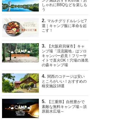
ング施設おすすめ20選！お
しゃれにBBQなどを楽しも
う
マルチグリドルレシピ7
選｜キャンプ飯に革命を起
こす！
【大阪府貝塚市】キャ
ンプ場「渓流園地」はソロ
キャンパー必見！フリーサ
イトで直火OK！穴場の漆黒
の森キャンプ場
関西のコテージは安い
ところがいい！おすすめの
格安施設18選
【三重県】自然豊かで
素敵な無料キャンプ場～須
原親水広場～