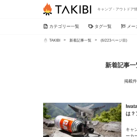
キャンプ・アウトドア
カテゴリー一覧
タグ一覧
メー
TAKIBI
新着記事一覧
(6/223ページ目)
新着記事一覧
掲載件数
Iw
は？
キャ
ーカー