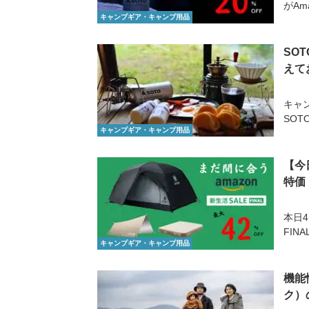
がAm
キャンプギア・キャンプ用品
SO
えて
キャ
SOT
キャンプギア・キャンプ用品
【今
特価
本日4
FINA
キャンプギア・キャンプ用品
機能
ク）