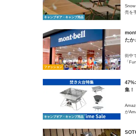
Sn
売を
キャンプギア・キャンプ用品
mo
たか
街中で
「Func
ファッション
47
集！
Ama
がAm
キャンプギア・キャンプ用品
SO