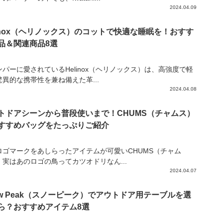
2024.04.09
linox（ヘリノックス）のコットで快適な睡眠を！おすす
品＆関連商品8選
ンパーに愛されているHelinox（ヘリノックス）は、高強度で軽
驚異的な携帯性を兼ね備えた革...
2024.04.08
トドアシーンから普段使いまで！CHUMS（チャムス）
すすめバッグをたっぷりご紹介
ロゴマークをあしらったアイテムが可愛いCHUMS（チャム
。実はあのロゴの鳥ってカツオドリなん...
2024.04.07
ow Peak（スノーピーク）でアウトドア用テーブルを選
ら？おすすめアイテム8選