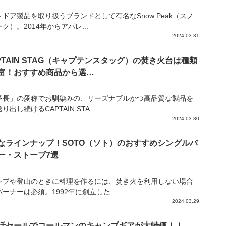
トドア製品を取り扱うブランドとして有名なSnow Peak（スノ
ク）。2014年からアパレ...
2024.03.31
PTAIN STAG（キャプテンスタッグ）の焚き火台は種類
富！おすすめ商品から選…
番長」の愛称でお馴染みの、リーズナブルかつ高品質な製品を
り出し続けるCAPTAIN STA...
2024.03.30
なラインナップ！SOTO（ソト）のおすすめシングルバ
ー・ストーブ7選
ンプや登山のときに料理を作るには、焚き火を利用しない場合
ーナーは必須。1992年に創立した...
2024.03.29
活セールでコールマンのキャンプギアが大特価！！