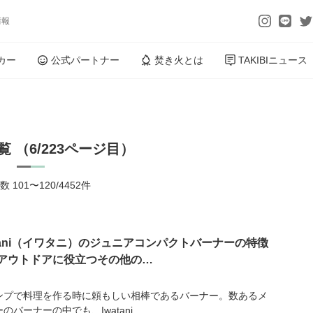
情報
カー
公式パートナー
焚き火とは
TAKIBIニュース
 （6/223ページ目）
 101〜120/4452件
atani（イワタニ）のジュニアコンパクトバーナーの特徴
アウトドアに役立つその他の…
ンプで料理を作る時に頼もしい相棒であるバーナー。数あるメ
のバーナーの中でも、Iwatani...