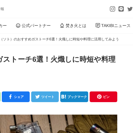
情報
カー
公式パートナー
焚き火とは
TAKIBIニュース
O（ソト）のおすすめガストーチ6選！火熾しに時短や料理に活用してみよう
ガストーチ6選！火熾しに時短や料理
シェア
ツイート
ブックマーク
ピン