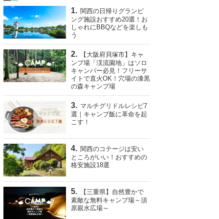
関西の日帰りグランピ
ング施設おすすめ20選！お
しゃれにBBQなどを楽しも
う
【大阪府貝塚市】キャ
ンプ場「渓流園地」はソロ
キャンパー必見！フリーサ
イトで直火OK！穴場の漆黒
の森キャンプ場
マルチグリドルレシピ7
選｜キャンプ飯に革命を起
こす！
関西のコテージは安い
ところがいい！おすすめの
格安施設18選
【三重県】自然豊かで
素敵な無料キャンプ場～須
原親水広場～