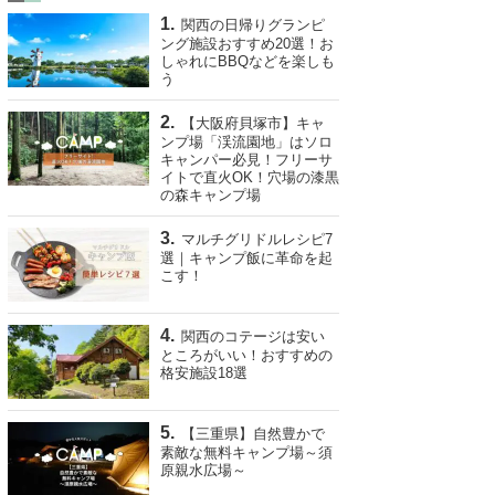
関西の日帰りグランピ
ング施設おすすめ20選！お
しゃれにBBQなどを楽しも
う
【大阪府貝塚市】キャ
ンプ場「渓流園地」はソロ
キャンパー必見！フリーサ
イトで直火OK！穴場の漆黒
の森キャンプ場
マルチグリドルレシピ7
選｜キャンプ飯に革命を起
こす！
関西のコテージは安い
ところがいい！おすすめの
格安施設18選
【三重県】自然豊かで
素敵な無料キャンプ場～須
原親水広場～