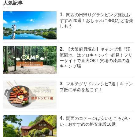
人気記事
関西の日帰りグランピング施設お
すすめ20選！おしゃれにBBQなどを楽
しもう
【大阪府貝塚市】キャンプ場「渓
流園地」はソロキャンパー必見！フリ
ーサイトで直火OK！穴場の漆黒の森
キャンプ場
マルチグリドルレシピ7選｜キャン
プ飯に革命を起こす！
関西のコテージは安いところがい
い！おすすめの格安施設18選