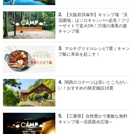
【大阪府貝塚市】キャンプ場「渓
流園地」はソロキャンパー必見！フリ
ーサイトで直火OK！穴場の漆黒の森
キャンプ場
マルチグリドルレシピ7選｜キャン
プ飯に革命を起こす！
関西のコテージは安いところがい
い！おすすめの格安施設18選
【三重県】自然豊かで素敵な無料
キャンプ場～須原親水広場～