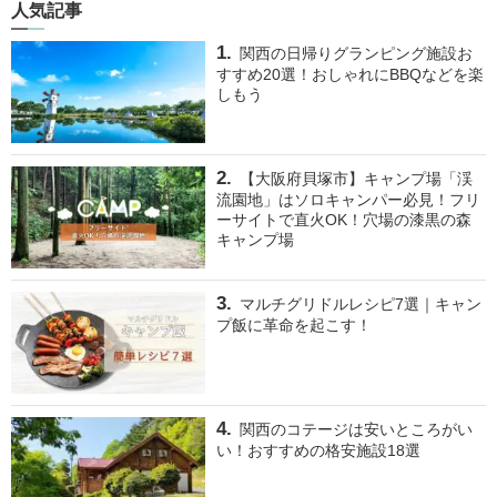
人気記事
関西の日帰りグランピング施設お
すすめ20選！おしゃれにBBQなどを楽
しもう
【大阪府貝塚市】キャンプ場「渓
流園地」はソロキャンパー必見！フリ
ーサイトで直火OK！穴場の漆黒の森
キャンプ場
マルチグリドルレシピ7選｜キャン
プ飯に革命を起こす！
関西のコテージは安いところがい
い！おすすめの格安施設18選