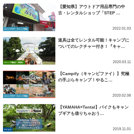
【愛知県】アウトドア用品専門の中
古・レンタルショップ「STEP …
2022.01.03
キャンプギア・キャンプ用品
道具は全てレンタル可能！キャンプに
ついてのレクチャー付き！『キャ…
2020.03.11
キャンプ場紹介【関東】
【Campify（キャンピファイ）】究極
の手ぶらキャンプ！やるこ…
2020.02.08
キャンプギア・キャンプ用品
【YAMAHA×Tental】バイクもキャン
プギアも借りちゃおう…
2019.11.01
のりもの