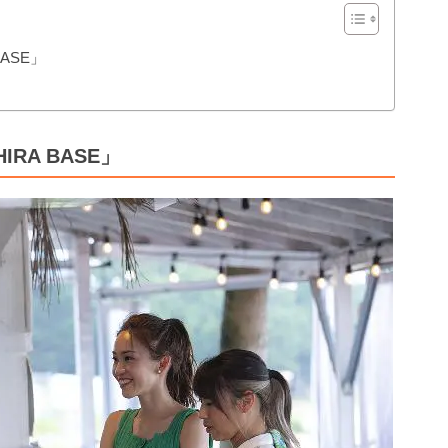
ASE」
RA BASE」