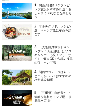
関西の日帰りグランピ
ング施設おすすめ20選！お
しゃれにBBQなどを楽しも
う
マルチグリドルレシピ7
選｜キャンプ飯に革命を起
こす！
【大阪府貝塚市】キャ
ンプ場「渓流園地」はソロ
キャンパー必見！フリーサ
イトで直火OK！穴場の漆黒
の森キャンプ場
関西のコテージは安い
ところがいい！おすすめの
格安施設18選
【三重県】自然豊かで
素敵な無料キャンプ場～須
原親水広場～