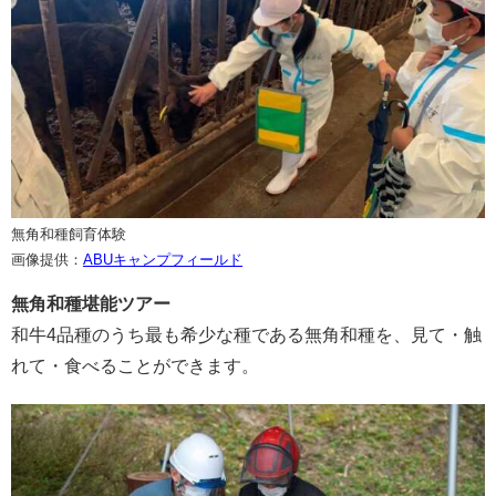
無角和種飼育体験
画像提供：
ABUキャンプフィールド
無角和種堪能ツアー
和牛4品種のうち最も希少な種である無角和種を、見て・触
れて・食べることができます。