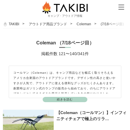
キャンプ・アウトドア情報
TAKIBI
アウトドア用品ブランド
Coleman
(7/18ページ目)
Coleman （7/18ページ目）
掲載件数 121〜140/341件
コールマン（Coleman）は、キャンプ用品などを幅広く取りそろえる
アメリカ合衆国のアウトドアブランドです。デザイン性の高さと使いや
すさが人気で、アウトドアに使える便利なグッズがたくさんあります。
創業時はガソリン式のランプの販売から始めており、のちにアウトドア
ブランドとしてさまざまな商品を販売していき今の形になりました。
アウトドアショップや今ではホームセンターなどでもコールマン
続きを読む
（Coleman）の赤と白のロゴマークを目にするくらい大変人気のある
ブランドです。
【Coleman（コールマン）】インフィ
ニティチェアで極上のリラ…