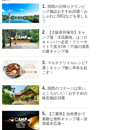
関西の日帰りグランピ
ング施設おすすめ20選！お
しゃれにBBQなどを楽しも
う
【大阪府貝塚市】キャ
ンプ場「渓流園地」はソロ
キャンパー必見！フリーサ
イトで直火OK！穴場の漆黒
の森キャンプ場
マルチグリドルレシピ7
選｜キャンプ飯に革命を起
こす！
関西のコテージは安い
ところがいい！おすすめの
格安施設18選
【三重県】自然豊かで
素敵な無料キャンプ場～須
原親水広場～