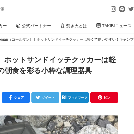
情報
カー
公式パートナー
焚き火とは
TAKIBIニュース
leman（コールマン）】ホットサンドイッチクッカーは軽くて使いやすい！キャン
ン）】ホットサンドイッチクッカーは軽
の朝食を彩る小粋な調理器具
シェア
ツイート
ブックマーク
ピン