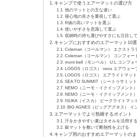
キャンプで使うエアーマットの選び方
他のマットとの主な違い
寝心地の良さを重視して選ぶ
R値の高いマットを選ぶ
使いやすさを意識して選ぶ
収納時の持ち運びやすさにも注目し
キャンプにおすすめのエアーマット10
Coleman（コールマン） エクスト
Coleman（コールマン） コンフォ
mont-bell（モンベル） U.L.コ
LOGOS（ロゴス） neos エアウェ
LOGOS（ロゴス） エアライトマット
SEA TO SUMMIT（シートゥサミッ
NEMO（ニーモ・イクイップメント）
NEMO（ニーモ・イクイップメント
ISUKA（イスカ） ピークライトマッ
BIG AGNES（ビッグアグネス）
エアーマットでより熟睡するポイント
汗をかきやすい夏はタオルを活用す
銀マットを敷いて断熱性を上げる
キャンプ用のおすすめエアーマットのま