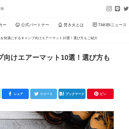
情報
カー
公式パートナー
焚き火とは
TAKIBIニュース
地を快適にするキャンプ向けエアーマット10選！選び方もご紹介
プ向けエアーマット10選！選び方も
シェア
ツイート
ブックマーク
ピン