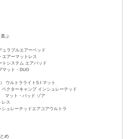
て選ぶ
選
ラデュラブルエアーベッド
ートエアーマットレス
ンフォートシステム エアパッド
ーブマット・DUO
ト） ウルトラライトS.I.マット
 ベクターキャンプ インシュレーテッド
） マット・パッド ゾア
トレス
 インシュレーテッドエアコアウルトラ
る
とめ