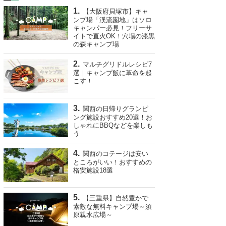
【大阪府貝塚市】キャ
ンプ場「渓流園地」はソロ
キャンパー必見！フリーサ
イトで直火OK！穴場の漆黒
の森キャンプ場
マルチグリドルレシピ7
選｜キャンプ飯に革命を起
こす！
関西の日帰りグランピ
ング施設おすすめ20選！お
しゃれにBBQなどを楽しも
う
関西のコテージは安い
ところがいい！おすすめの
格安施設18選
【三重県】自然豊かで
素敵な無料キャンプ場～須
原親水広場～