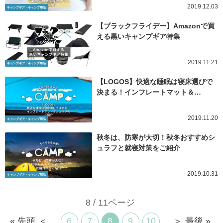
2019.12.03
キャンプギア・キャンプ用品
【ブラックフライデー】Amazonで買
える黒いキャンプギア特集
2019.11.21
キャンプギア・キャンプ用品
【LOGOS】快適な睡眠は寝床選びで
決まる！インフレートマット＆…
2019.11.20
キャンプギア・キャンプ用品
秋冬は、防寒が大切！秋冬おすすめシ
ュラフと就寝対策をご紹介
2019.10.31
キャンプギア・キャンプ用品
8 / 11ページ
« 先頭
＜
...
6
7
8
9
10
...
＞
最後 »