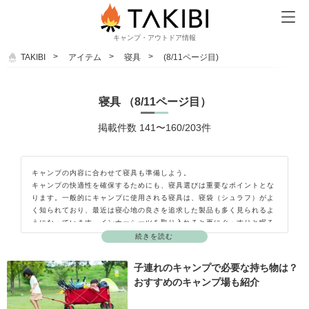
キャンプ・アウトドア情報
TAKIBI
アイテム
寝具
(8/11ページ目)
寝具 （8/11ページ目）
掲載件数 141〜160/203件
キャンプの内容に合わせて寝具も準備しよう。
キャンプの快適性を確保するためにも、寝具選びは重要なポイントとな
ります。一般的にキャンプに使用される寝具は、寝袋（シュラフ）がよ
く知られており、最近は寝心地の良さを追求した製品も多く見られるよ
うになっています。インナーシーツを取り入れると更にぐっすりと眠る
ことができるようになるでしょう。テントを張る場所が固い地面の場合
続きを読む
には、厚みのあるマットを敷くと快適性が向上します。アウトドア専用
のベッドとも言える「コット」も人気のあるアイテムです。キャンプ上
子連れのキャンプで必要な持ち物は？
級者になると山で野営をする際にハンモックを利用される方も多くいま
おすすめのキャンプ場も紹介
す。そして忘れてはいけないのが枕です。枕があると無いでは朝の疲れ
が全然違いますよ。