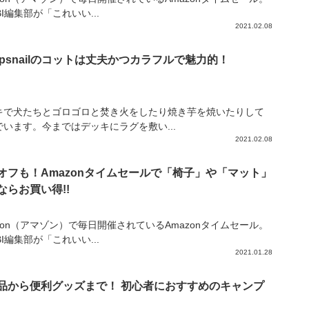
IBI編集部が「これいい...
2021.02.08
mpsnailのコットは丈夫かつカラフルで魅力的！
キで犬たちとゴロゴロと焚き火をしたり焼き芋を焼いたりして
でいます。今まではデッキにラグを敷い...
2021.02.08
%オフも！Amazonタイムセールで「椅子」や「マット」
ならお買い得!!
zon（アマゾン）で毎日開催されているAmazonタイムセール。
IBI編集部が「これいい...
2021.01.28
品から便利グッズまで！ 初心者におすすめのキャンプ