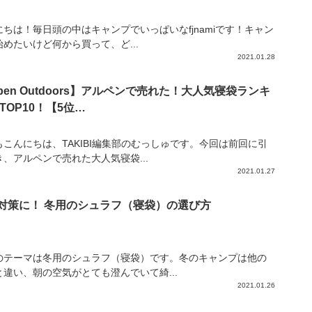
にちは！毎日頭の中はキャンプでいっぱいなfjnamiです！キャン
始めたいけど何から買って、ど...
2021.01.28
lpen Outdoors】アルペンで売れた！大人気寝袋ランキ
TOP10！【5位…
もこんにちは、TAKIBI編集部のむっしゅです。今回は前回に引
き、アルペンで売れた大人気寝袋...
2021.01.27
対策に！ 冬用のシュラフ（寝袋）の選び方
のテーマは冬用のシュラフ（寝袋）です。冬のキャンプは他の
と違い、朝の空気がとても澄んでいて綺...
2021.01.26