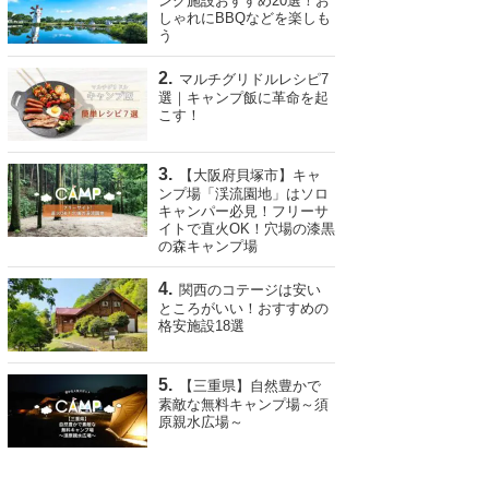
ング施設おすすめ20選！お
しゃれにBBQなどを楽しも
う
マルチグリドルレシピ7
選｜キャンプ飯に革命を起
こす！
【大阪府貝塚市】キャ
ンプ場「渓流園地」はソロ
キャンパー必見！フリーサ
イトで直火OK！穴場の漆黒
の森キャンプ場
関西のコテージは安い
ところがいい！おすすめの
格安施設18選
【三重県】自然豊かで
素敵な無料キャンプ場～須
原親水広場～