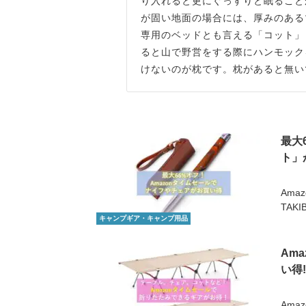
り入れると更にぐっすりと眠ること
が固い地面の場合には、厚みのある
専用のベッドとも言える「コット」
ると山で野営をする際にハンモック
けないのが枕です。枕があると無い
最大
ト」
Ama
TAK
キャンプギア・キャンプ用品
Am
い得
Ama