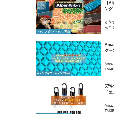
【A
ング 
どう
んと！A
キャンプギア・キャンプ用品
Am
グッ
Ama
TAK
キャンプギア・キャンプ用品
57
「エ
Ama
TAK