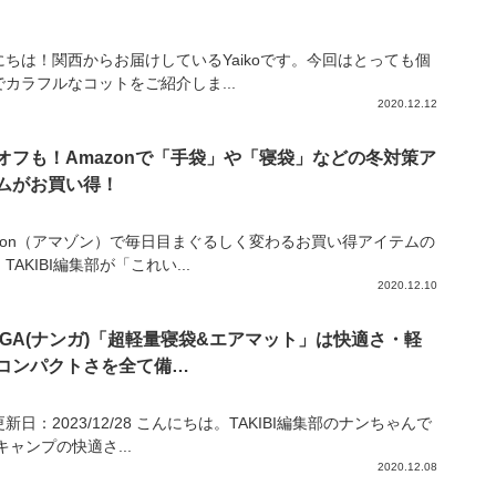
にちは！関西からお届けしているYaikoです。今回はとっても個
でカラフルなコットをご紹介しま...
2020.12.12
%オフも！Amazonで「手袋」や「寝袋」などの冬対策ア
ムがお買い得！
azon（アマゾン）で毎日目まぐるしく変わるお買い得アイテムの
TAKIBI編集部が「これい...
2020.12.10
NGA(ナンガ)「超軽量寝袋&エアマット」は快適さ・軽
コンパクトさを全て備…
新日：2023/12/28 こんにちは。TAKIBI編集部のナンちゃんで
キャンプの快適さ...
2020.12.08