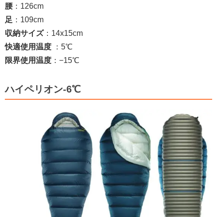
腰
：126cm
足
：109cm
収納サイズ
：14x15cm
快適使用温度
：5℃
限界使用温度
：−15℃
ハイペリオン-6℃