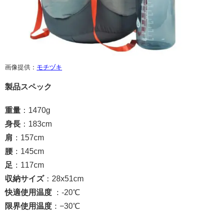
画像提供：
モチヅキ
製品スペック
重量
：1470g
身長
：183cm
肩
：157cm
腰
：145cm
足
：117cm
収納サイズ
：28x51cm
快適使用温度
：-20℃
限界使用温度
：−30℃