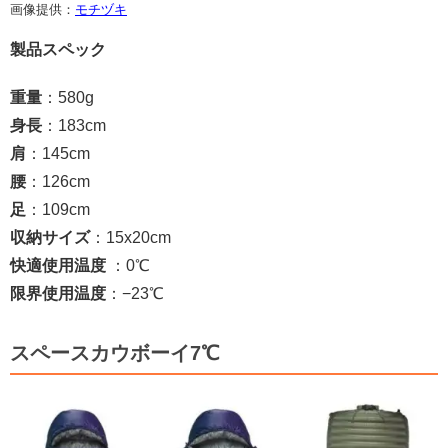
画像提供：
モチヅキ
製品スペック
重量
：580g
身長
：183cm
肩
：145cm
腰
：126cm
足
：109cm
収納サイズ
：15x20cm
快適使用温度
：0℃
限界使用温度
：−23℃
スペースカウボーイ7℃