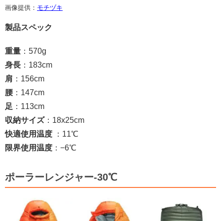
画像提供：
モチヅキ
製品スペック
重量
：570g
身長
：183cm
肩
：156cm
腰
：147cm
足
：113cm
収納サイズ
：18x25cm
快適使用温度
：11℃
限界使用温度
：−6℃
ポーラーレンジャー-30℃