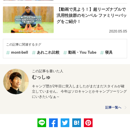
【動画で見よう！】超リーズナブルで
汎用性抜群のモンベル ファミリーバッ
グをご紹介！
2020.05.05
この記事に関連するタグ
mont-bell
あれこれ比較
動画・You Tube
寝具
この記事を書いた人
むっしゅ
キャンプ歴が2年目に突入しましたがまだまだスタイルが確
立していません。 今年はソロキャンとかキャンプツーリング
にいきたいなぁ～
記事一覧へ