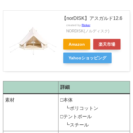
【norDISK】アスガルド12.6
created by
Rinker
NORDISK(ノルディスク)
Amazon
楽天市場
Yahooショッピング
詳細
素材
□本体
┗ポリコットン
□テントポール
┗スチール