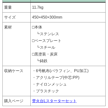
重量
11.7kg
サイズ
450×450×300mm
素材
□本体
┗ステンレス
□ベースプレート
┗スチール
□黒塗装・炭床
┗鋳鉄
収納ケース
・6号帆布(パラフィン、PU加工)
・アクリルテープ(中芯:PP)
・ナイロンメッシュ
・プラスチック
購入ページ
焚火台Lスターターセット