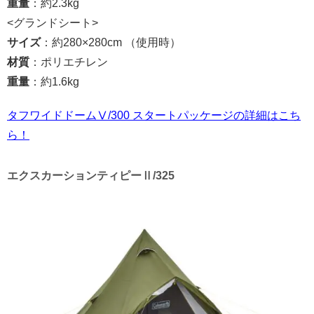
重量
：約2.3kg
<グランドシート>
サイズ
：約280×280cm （使用時）
材質
：ポリエチレン
重量
：約1.6kg
タフワイドドームⅤ/300 スタートパッケージの詳細はこち
ら！
エクスカーションティピーⅡ/325