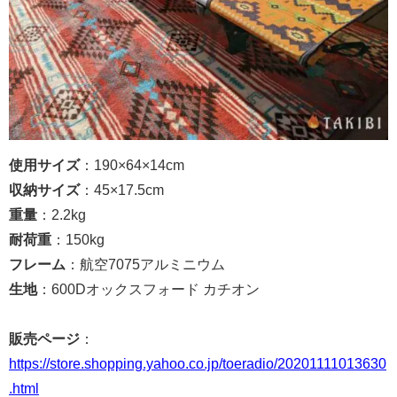
使用サイズ
：190×64×14cm
収納サイズ
：45×17.5cm
重量
：2.2kg
耐荷重
：150kg
フレーム
：航空7075アルミニウム
生地
：600Dオックスフォード カチオン
販売ページ
：
https://store.shopping.yahoo.co.jp/toeradio/20201111013630
.html