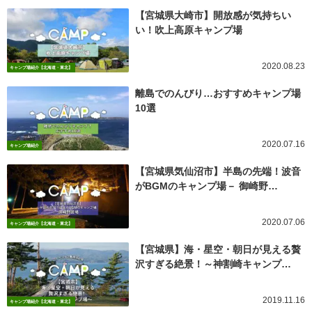
【宮城県大崎市】開放感が気持ちい
い！吹上高原キャンプ場
2020.08.23
キャンプ場紹介【北海道・東北】
離島でのんびり…おすすめキャンプ場
10選
2020.07.16
キャンプ場紹介
【宮城県気仙沼市】半島の先端！波音
がBGMのキャンプ場－ 御崎野…
2020.07.06
キャンプ場紹介【北海道・東北】
【宮城県】海・星空・朝日が見える贅
沢すぎる絶景！～神割崎キャンプ…
2019.11.16
キャンプ場紹介【北海道・東北】