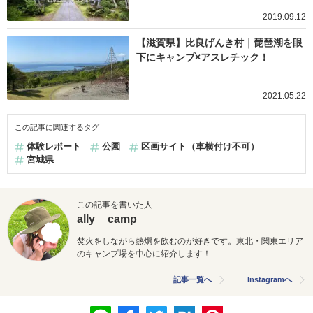
2019.09.12
【滋賀県】比良げんき村｜琵琶湖を眼
下にキャンプ×アスレチック！
2021.05.22
この記事に関連するタグ
体験レポート
公園
区画サイト（車横付け不可）
宮城県
この記事を書いた人
ally__camp
焚火をしながら熱燗を飲むのが好きです。東北・
関東エリア
のキャンプ場を中心に紹介します！
記事一覧へ
Instagramへ