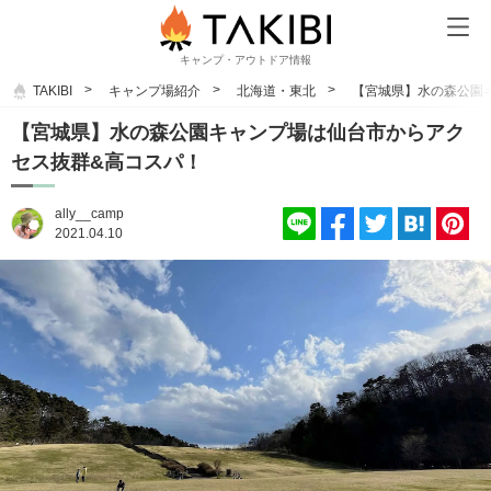
キャンプ・アウトドア情報
TAKIBI
キャンプ場紹介
北海道・東北
【宮城県】水の森公園
【宮城県】水の森公園キャンプ場は仙台市からアク
セス抜群&高コスパ！
ally__camp
2021.04.10