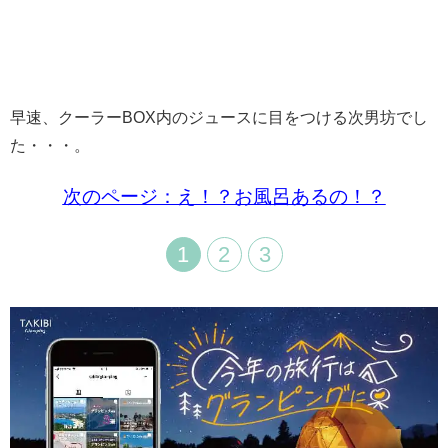
早速、クーラーBOX内のジュースに目をつける次男坊でし
た・・・。
次のページ：え！？お風呂あるの！？
1
2
3