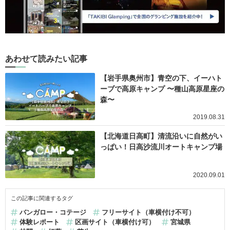
あわせて読みたい記事
【岩手県奥州市】青空の下、イーハト
ーブで高原キャンプ 〜種山高原星座の
森〜
2019.08.31
【北海道日高町】清流沿いに自然がい
っぱい！日高沙流川オートキャンプ場
2020.09.01
この記事に関連するタグ
バンガロー・コテージ
フリーサイト（車横付け不可）
体験レポート
区画サイト（車横付け可）
宮城県