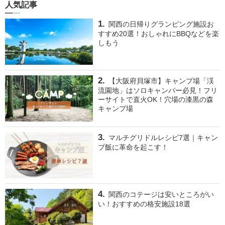
人気記事
関西の日帰りグランピング施設お
すすめ20選！おしゃれにBBQなどを楽
しもう
【大阪府貝塚市】キャンプ場「渓
流園地」はソロキャンパー必見！フリ
ーサイトで直火OK！穴場の漆黒の森
キャンプ場
マルチグリドルレシピ7選｜キャン
プ飯に革命を起こす！
関西のコテージは安いところがい
い！おすすめの格安施設18選