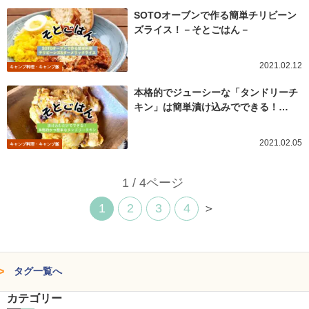
SOTOオーブンで作る簡単チリビーン
ズライス！－そとごはん－
2021.02.12
キャンプ料理・キャンプ飯
本格的でジューシーな「タンドリーチ
キン」は簡単漬け込みでできる！…
2021.02.05
キャンプ料理・キャンプ飯
1 / 4ページ
1
2
3
4
＞
タグ一覧へ
カテゴリー