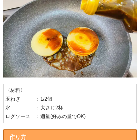
〈材料〉
玉ねぎ ：1/2個
水 ：大さじ2杯
ログソース ：適量(好みの量でOK)
作り方