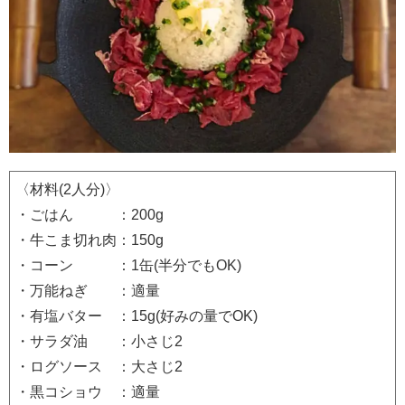
〈材料(2人分)〉
・ごはん ：200g
・牛こま切れ肉：150g
・コーン ：1缶(半分でもOK)
・万能ねぎ ：適量
・有塩バター ：15g(好みの量でOK)
・サラダ油 ：小さじ2
・ログソース ：大さじ2
・黒コショウ ：適量