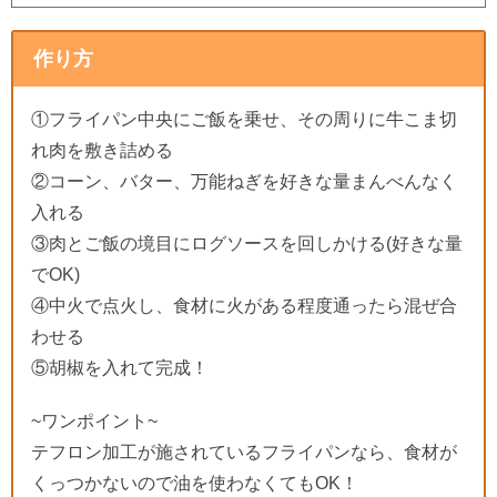
作り方
①フライパン中央にご飯を乗せ、その周りに牛こま切
れ肉を敷き詰める
②コーン、バター、万能ねぎを好きな量まんべんなく
入れる
③肉とご飯の境目にログソースを回しかける(好きな量
でOK)
④中火で点火し、食材に火がある程度通ったら混ぜ合
わせる
⑤胡椒を入れて完成！
~ワンポイント~
テフロン加工が施されているフライパンなら、食材が
くっつかないので油を使わなくてもOK！